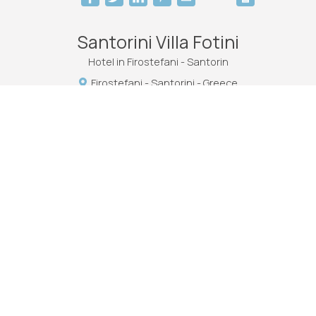
Santorini Villa Fotini
Hotel in Firostefani - Santorin
Firostefani - Santorini - Greece
+30 2286024879
ΜΗΤΕ: 1167Κ113Κ0890200
info@santorinivilla.com
Check-in 15:00 Check-out 11:00
Geöffnet 1.04 - 31.10
Hinweis: Dies ist keine offizielle Website. Diese Seite bietet